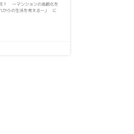
何？ ―マンションの高齢化を
れからの生活を考える―」 に