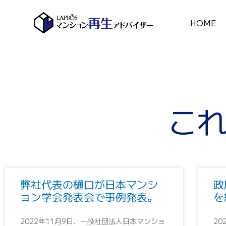
内
容
HOME
を
ス
キ
ッ
プ
これ
弊社代表の樋口が日本マンシ
政
ョン学会発表会で事例発表。
を
2022年11月9日、一般社団法人日本マンショ
2