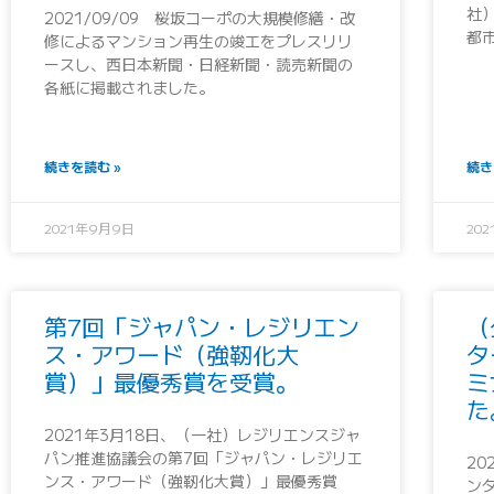
社
2021/09/09 桜坂コーポの大規模修繕・改
都
修によるマンション再生の竣工をプレスリリ
ースし、西日本新聞・日経新聞・読売新聞の
各紙に掲載されました。
続きを読む »
続き
2021年9月9日
20
第7回「ジャパン・レジリエン
（
ス・アワード（強靭化大
タ
賞）」最優秀賞を受賞。
ミ
た
2021年3月18日、（一社）レジリエンスジャ
パン推進協議会の第7回「ジャパン・レジリエ
2
ンス・アワード（強靭化大賞）」最優秀賞
ン