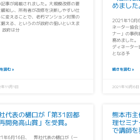
の記事が掲載されました。大規模改修の要
めました
を緩和し、所有者が改修を決断しやすい仕
みに変えることで、老朽マンション対策の
2021年10
に据える、というのが政府の狙いといえま
ネーター協会
。 政府は分
ナー」の事例
務めました。 
ディネーター
となる予
を読む »
続きを読む »
22年11月1日
2021年10月6日
社代表の樋口が「第31回都
熊本市主
再開発高山賞」を受賞。
理セミナ
で講師を
021年6月16日、 弊社代表の樋口が（一