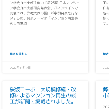
ン学会九州支部主催の「第23回 日本マンショ
下
ン学会九州支部研究発表会」がオンラインで
件
開催され、弊社代表の樋口が事例発表を行な
組
いました。発表テーマは「マンション再生事
核
例と再生現
す
続きを読む »
続き
2022年11月9日
20
桜坂コーポ 大規模修繕・改
弊
修によるマンション再生の竣
市
工が新聞に掲載されました。
2