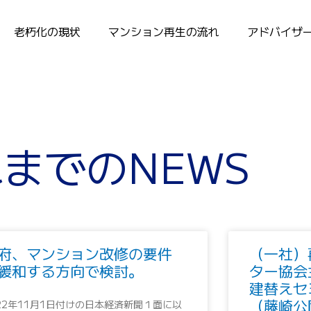
老朽化の現状
マンション再生の流れ
アドバイザ
までのNEWS
ペ
ペ
ー
ー
ジ
ジ
府、マンション改修の要件
（一社）
緩和する方向で検討。
ター協会
建替えセ
（藤崎公
022年11月1日付けの日本経済新聞１面に以